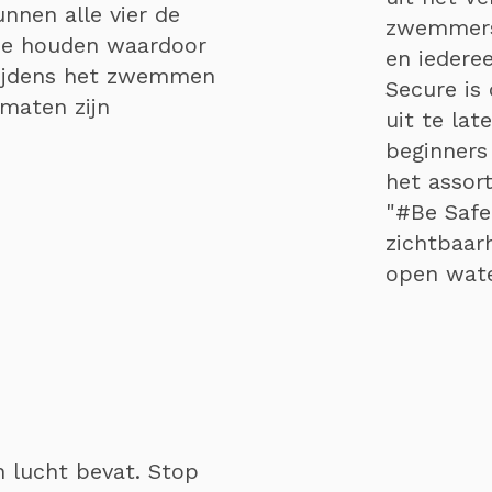
nnen alle vier de
zwemmers,
ne houden waardoor
en iedere
 tijdens het zwemmen
Secure is
 maten zijn
uit te la
beginners
het assor
"#Be Safe
zichtbaar
open wate
n lucht bevat. Stop