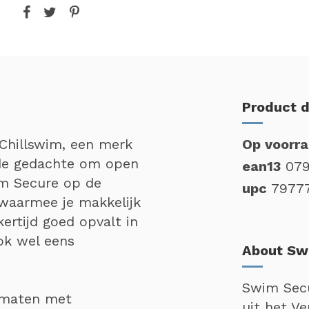
Product d
Chillswim, een merk
Op voorr
 de gedachte om open
ean13
07
m Secure op de
upc
7977
waarmee je makkelijk
ertijd goed opvalt in
ok wel eens
About Sw
Swim Secu
4 maten met
uit het Ve