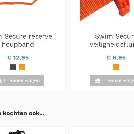
 Secure reserve
Swim Secur
heupband
veiligheidsflui
€ 12,95
€ 6,95
In winkelwagen
In winkelwag
 kochten ook...