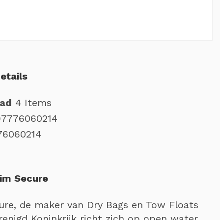
etails
aad
4 Items
97776060214
76060214
im Secure
re, de maker van Dry Bags en Tow Floats
renigd Koninkrijk richt zich op open water