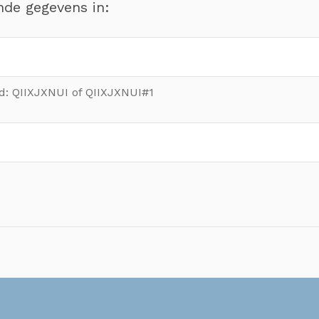
nde gegevens in:
ld: QIIXJXNUI of QIIXJXNUI#1