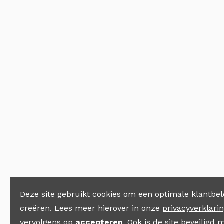
Deze site gebruikt cookies om een optimale klantbel
creëren. Lees meer hierover in onze
privacyverklari
vervolgens op
accepteren
. Ook is de site beveiligd